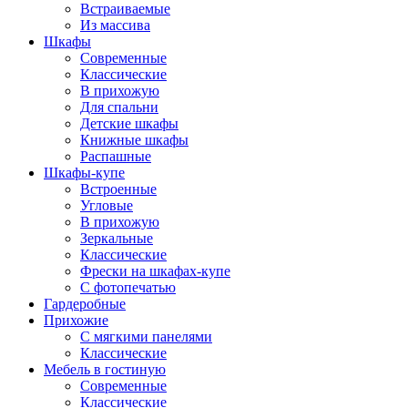
Встраиваемые
Из массива
Шкафы
Современные
Классические
В прихожую
Для спальни
Детские шкафы
Книжные шкафы
Распашные
Шкафы-купе
Встроенные
Угловые
В прихожую
Зеркальные
Классические
Фрески на шкафах-купе
С фотопечатью
Гардеробные
Прихожие
С мягкими панелями
Классические
Мебель в гостиную
Современные
Классические