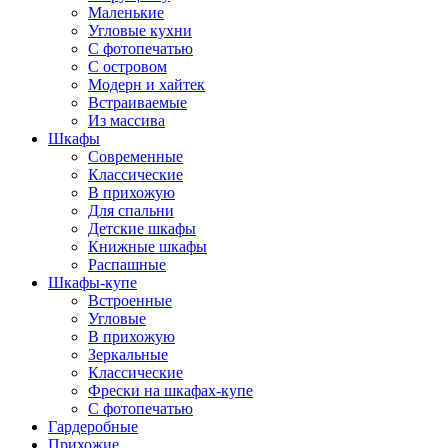
Маленькие
Угловые кухни
С фотопечатью
С островом
Модерн и хайтек
Встраиваемые
Из массива
Шкафы
Современные
Классические
В прихожую
Для спальни
Детские шкафы
Книжные шкафы
Распашные
Шкафы-купе
Встроенные
Угловые
В прихожую
Зеркальные
Классические
Фрески на шкафах-купе
С фотопечатью
Гардеробные
Прихожие