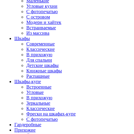
Маленькие
Угловые кухни
С фотопечатью
С островом
Модерн и хайтек
Встраиваемые
Из массива
Шкафы
Современные
Классические
В прихожую
Для спальни
Детские шкафы
Книжные шкафы
Распашные
Шкафы-купе
Встроенные
Угловые
В прихожую
Зеркальные
Классические
Фрески на шкафах-купе
С фотопечатью
Гардеробные
Прихожие