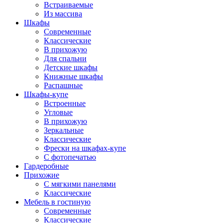
Встраиваемые
Из массива
Шкафы
Современные
Классические
В прихожую
Для спальни
Детские шкафы
Книжные шкафы
Распашные
Шкафы-купе
Встроенные
Угловые
В прихожую
Зеркальные
Классические
Фрески на шкафах-купе
С фотопечатью
Гардеробные
Прихожие
С мягкими панелями
Классические
Мебель в гостиную
Современные
Классические