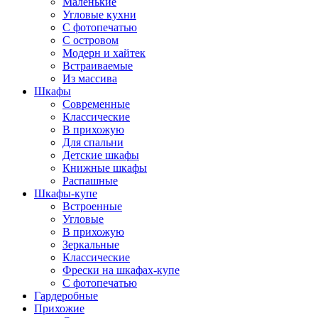
Маленькие
Угловые кухни
С фотопечатью
С островом
Модерн и хайтек
Встраиваемые
Из массива
Шкафы
Современные
Классические
В прихожую
Для спальни
Детские шкафы
Книжные шкафы
Распашные
Шкафы-купе
Встроенные
Угловые
В прихожую
Зеркальные
Классические
Фрески на шкафах-купе
С фотопечатью
Гардеробные
Прихожие