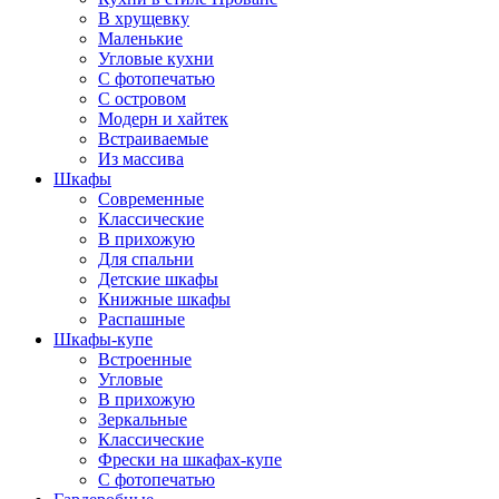
В хрущевку
Маленькие
Угловые кухни
С фотопечатью
С островом
Модерн и хайтек
Встраиваемые
Из массива
Шкафы
Современные
Классические
В прихожую
Для спальни
Детские шкафы
Книжные шкафы
Распашные
Шкафы-купе
Встроенные
Угловые
В прихожую
Зеркальные
Классические
Фрески на шкафах-купе
С фотопечатью