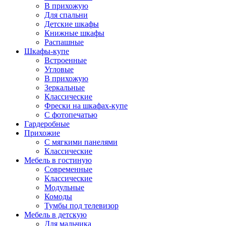
В прихожую
Для спальни
Детские шкафы
Книжные шкафы
Распашные
Шкафы-купе
Встроенные
Угловые
В прихожую
Зеркальные
Классические
Фрески на шкафах-купе
С фотопечатью
Гардеробные
Прихожие
С мягкими панелями
Классические
Мебель в гостиную
Современные
Классические
Модульные
Комоды
Тумбы под телевизор
Мебель в детскую
Для мальчика