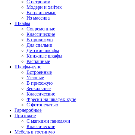
С островом
Модерн и хайтек
Встраиваемые
Из массива
Шкафы
Современные
Классические
В прихожую
Для спальни
Детские шкафы
Книжные шкафы
Распашные
Шкафы-купе
Встроенные
Угловые
В прихожую
Зеркальные
Классические
Фрески на шкафах-купе
С фотопечатью
Гардеробные
Прихожие
С мягкими панелями
Классические
Мебель в гостиную