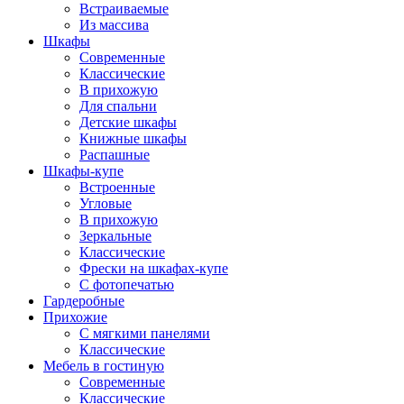
Встраиваемые
Из массива
Шкафы
Современные
Классические
В прихожую
Для спальни
Детские шкафы
Книжные шкафы
Распашные
Шкафы-купе
Встроенные
Угловые
В прихожую
Зеркальные
Классические
Фрески на шкафах-купе
С фотопечатью
Гардеробные
Прихожие
С мягкими панелями
Классические
Мебель в гостиную
Современные
Классические