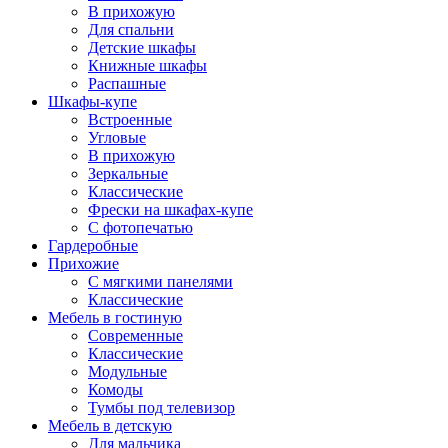
В прихожую
Для спальни
Детские шкафы
Книжные шкафы
Распашные
Шкафы-купе
Встроенные
Угловые
В прихожую
Зеркальные
Классические
Фрески на шкафах-купе
С фотопечатью
Гардеробные
Прихожие
С мягкими панелями
Классические
Мебель в гостиную
Современные
Классические
Модульные
Комоды
Тумбы под телевизор
Мебель в детскую
Для мальчика