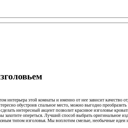
изголовьем
том интерьера этой комнаты и именно от нее зависит качество о
тересно обустроив спальное место, можно выгодно преобразить
и сделать интересный акцент позволит красивое изголовье кров
 вы захотите опереться. Лучший способ выбрать оригинальное из
разным типом изголовья. Мы воплотим смелые, необычные идеи 